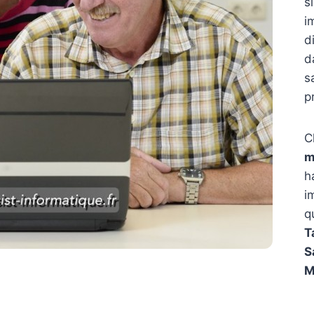
s
i
d
d
s
p
C
m
h
i
q
T
S
M