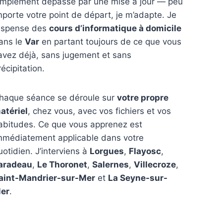
implement dépassé par une mise à jour — peu
mporte votre point de départ, je m’adapte. Je
ispense des
cours d’informatique à domicile
ans le
Var
en partant toujours de ce que vous
avez déjà, sans jugement et sans
récipitation.
haque séance se déroule sur
votre propre
atériel
, chez vous, avec vos fichiers et vos
abitudes. Ce que vous apprenez est
mmédiatement applicable dans votre
uotidien. J’interviens à
Lorgues
,
Flayosc
,
aradeau
,
Le Thoronet
,
Salernes
,
Villecroze
,
aint-Mandrier-sur-Mer
et
La Seyne-sur-
er
.