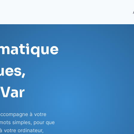
rmatique
ues,
 Var
s accompagne à votre
 mots simples, pour que
 votre ordinateur,